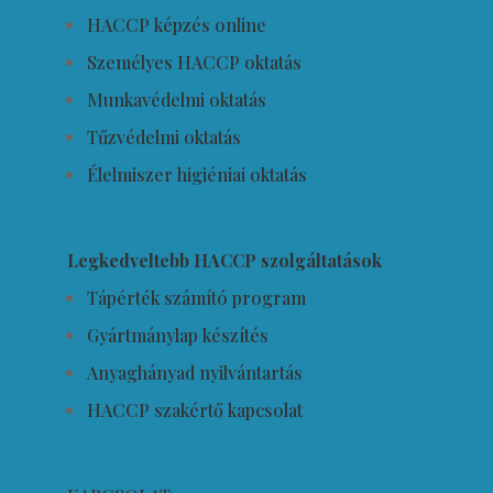
HACCP képzés online
Személyes HACCP oktatás
Munkavédelmi oktatás
Tűzvédelmi oktatás
Élelmiszer higiéniai oktatás
Legkedveltebb HACCP szolgáltatások
Tápérték számító program
Gyártmánylap készítés
Anyaghányad nyilvántartás
HACCP szakértő kapcsolat