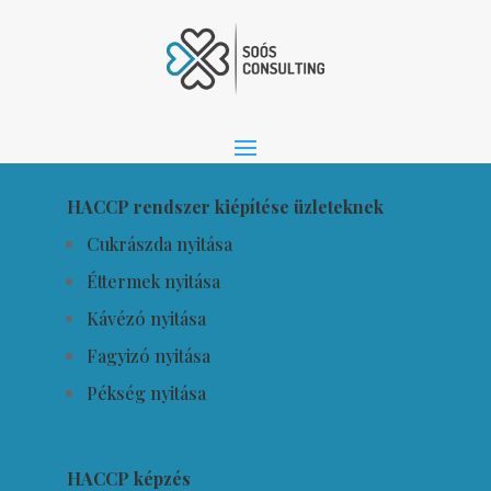
HACCP rendszer kiépítése üzleteknek
Cukrászda nyitása
Éttermek nyitása
Kávézó nyitása
Fagyizó nyitása
Pékség nyitása
HACCP képzés