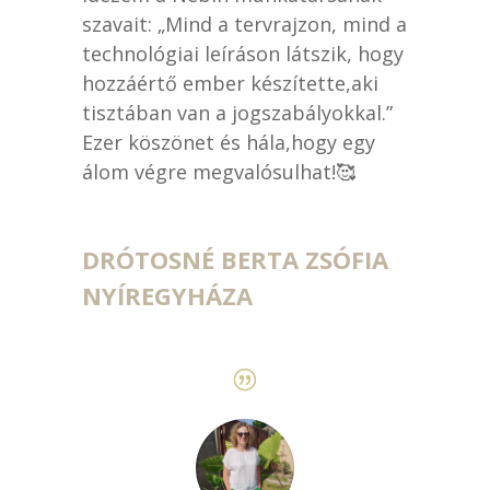
szavait: „Mind a tervrajzon, mind a
technológiai leíráson látszik, hogy
hozzáértő ember készítette,aki
tisztában van a jogszabályokkal.”
Ezer köszönet és hála,hogy egy
álom végre megvalósulhat!🥰
DRÓTOSNÉ BERTA ZSÓFIA
NYÍREGYHÁZA