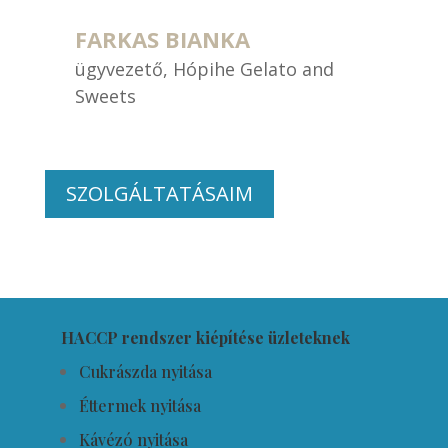
FARKAS BIANKA
ügyvezető
,
Hópihe Gelato and
Sweets
SZOLGÁLTATÁSAIM
HACCP rendszer kiépítése üzleteknek
Cukrászda nyitása
Éttermek nyitása
Kávézó nyitása