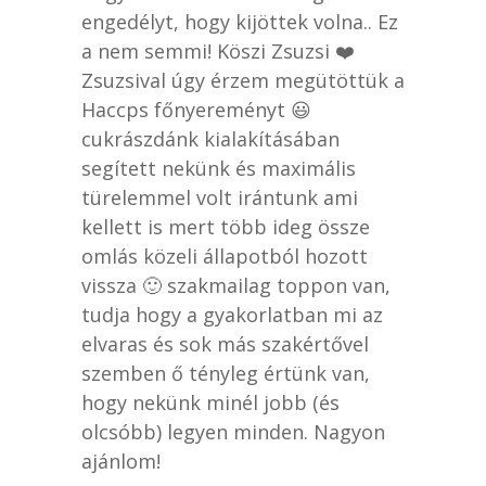
engedélyt, hogy kijöttek volna.. Ez
a nem semmi! Köszi Zsuzsi ❤️
Zsuzsival úgy érzem megütöttük a
Haccps főnyereményt 😃
cukrászdánk kialakításában
segített nekünk és maximális
türelemmel volt irántunk ami
kellett is mert több ideg össze
omlás közeli állapotból hozott
vissza 🙂 szakmailag toppon van,
tudja hogy a gyakorlatban mi az
elvaras és sok más szakértővel
szemben ő tényleg értünk van,
hogy nekünk minél jobb (és
olcsóbb) legyen minden. Nagyon
ajánlom!