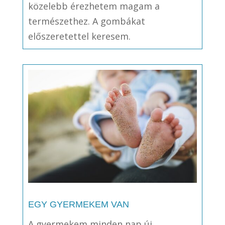
közelebb érezhetem magam a
természethez. A gombákat
előszeretettel keresem.
EGY GYERMEKEM VAN
A gyermekem minden nap új