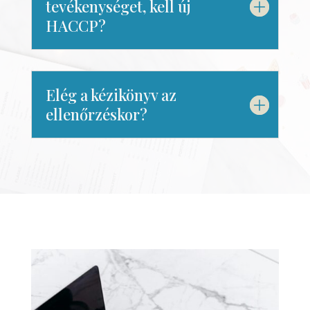
tevékenységet, kell új
HACCP?
Elég a kézikönyv az
ellenőrzéskor?