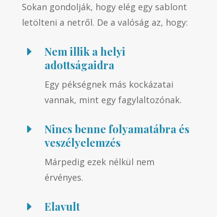
Sokan gondolják, hogy elég egy sablont
letölteni a netről. De a valóság az, hogy:
Nem illik a helyi
E
adottságaidra
Egy pékségnek más kockázatai
vannak, mint egy fagylaltozónak.
Nincs benne folyamatábra és
E
veszélyelemzés
Márpedig ezek nélkül nem
érvényes.
Elavult
E