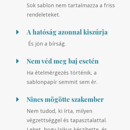
Sok sablon nem tartalmazza a friss
rendeleteket.
A hatóság azonnal kiszúrja
E
És jön a bírság.
Nem véd meg baj esetén
E
Ha ételmérgezés történik, a
sablonpapír semmit sem ér.
Nincs mögötte szakember
E
Nem tudod, ki írta, milyen
végzettséggel és tapasztalattal.
Lehet, hogy laikus készítette, és