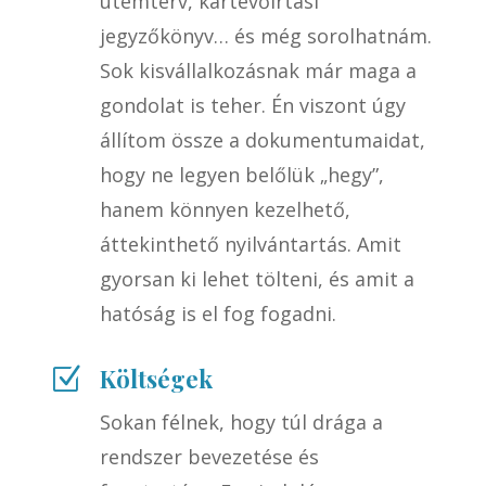
ütemterv, kártevőirtási
jegyzőkönyv… és még sorolhatnám.
Sok kisvállalkozásnak már maga a
gondolat is teher. Én viszont úgy
állítom össze a dokumentumaidat,
hogy ne legyen belőlük „hegy”,
hanem könnyen kezelhető,
áttekinthető nyilvántartás. Amit
gyorsan ki lehet tölteni, és amit a
hatóság is el fog fogadni.
Költségek
Z
Sokan félnek, hogy túl drága a
rendszer bevezetése és