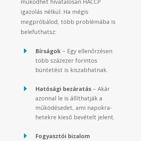
működhet hivatalosan HACCP
igazolás nélkül. Ha mégis
megpróbálod, több problémába is
belefuthatsz:
E
Bírságok
– Egy ellenőrzésen
több százezer forintos
büntetést is kiszabhatnak.
E
Hatósági bezáratás
– Akár
azonnal le is állíthatják a
működésedet, ami napokra-
hetekre kieső bevételt jelent.
E
Fogyasztói bizalom