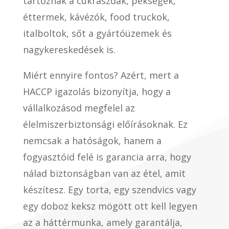
tartoznak a cukrászdák, pékségek,
éttermek, kávézók, food truckok,
italboltok, sőt a gyártóüzemek és
nagykereskedések is.
Miért ennyire fontos? Azért, mert a
HACCP igazolás bizonyítja, hogy a
vállalkozásod megfelel az
élelmiszerbiztonsági előírásoknak. Ez
nemcsak a hatóságok, hanem a
fogyasztóid felé is garancia arra, hogy
nálad biztonságban van az étel, amit
készítesz. Egy torta, egy szendvics vagy
egy doboz keksz mögött ott kell legyen
az a háttérmunka, amely garantálja,