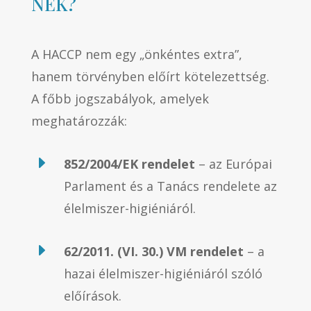
NEK?
A HACCP nem egy „önkéntes extra”,
hanem törvényben előírt kötelezettség.
A főbb jogszabályok, amelyek
meghatározzák:
E
852/2004/EK rendelet
– az Európai
Parlament és a Tanács rendelete az
élelmiszer-higiéniáról.
E
62/2011. (VI. 30.) VM rendelet
– a
hazai élelmiszer-higiéniáról szóló
előírások.