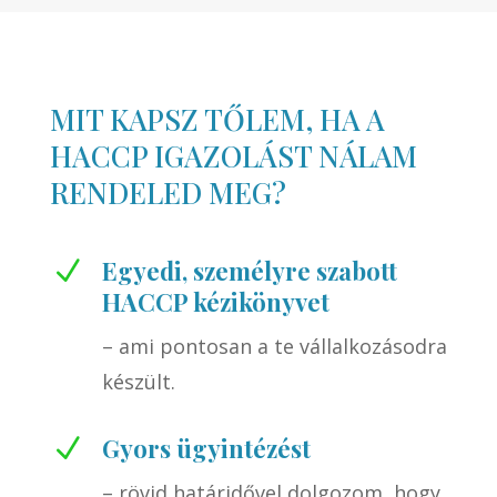
MIT KAPSZ TŐLEM, HA A
HACCP IGAZOLÁST NÁLAM
RENDELED MEG?
Egyedi, személyre szabott
N
HACCP kézikönyvet
– ami pontosan a te vállalkozásodra
készült.
Gyors ügyintézést
N
– rövid határidővel dolgozom, hogy