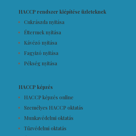
HACCP rendszer kiépítése üzleteknek
Cukrászda nyitása
Éttermek nyitása
Kávézó nyitása
Fagyizó nyitása
Pékség nyitása
HACCP képzés
HACCP képzés online
Személyes HACCP oktatás
Munkavédelmi oktatás
Tűzvédelmi oktatás