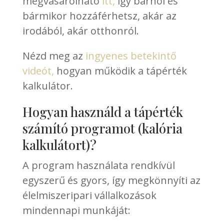
megvásárolható
itt,
így bárhol és
bármikor hozzáférhetsz, akár az
irodából, akár otthonról.
Nézd meg az
ingyenes betekintő
videót,
hogyan működik a tápérték
kalkulátor.
Hogyan használd a tápérték
számító programot (kalória
kalkulátort)?
A program használata rendkívül
egyszerű és gyors, így megkönnyíti az
élelmiszeripari vállalkozások
mindennapi munkáját: