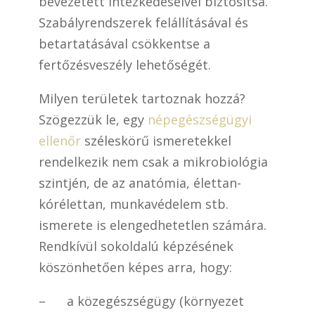
bevezetett intézkedéseivel biztosítsa.
Szabályrendszerek felállításával és
betartatásával csökkentse a
fertőzésveszély lehetőségét.
Milyen területek tartoznak hozzá?
Szögezzük le, egy
népegészségügyi
ellenőr
széleskörű ismeretekkel
rendelkezik nem csak a mikrobiológia
szintjén, de az anatómia, élettan-
kórélettan, munkavédelem stb.
ismerete is elengedhetetlen számára.
Rendkívül sokoldalú képzésének
köszönhetően képes arra, hogy:
– a közegészségügy (környezet