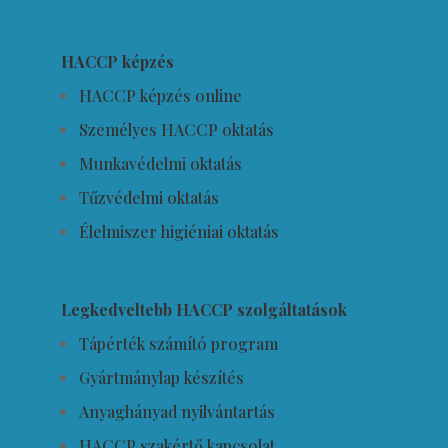
HACCP képzés
HACCP képzés online
Személyes HACCP oktatás
Munkavédelmi oktatás
Tűzvédelmi oktatás
Élelmiszer higiéniai oktatás
Legkedveltebb HACCP szolgáltatások
Tápérték számító program
Gyártmánylap készítés
Anyaghányad nyilvántartás
HACCP szakértő kapcsolat