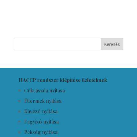
HACCP rendszer kiépítése üzleteknek
Cukrászda nyitása
Éttermek nyitása
Kávézó nyitása
Fagyizó nyitása
Pékség nyitása