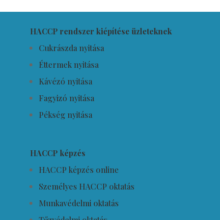
HACCP rendszer kiépítése üzleteknek
Cukrászda nyitása
Éttermek nyitása
Kávézó nyitása
Fagyizó nyitása
Pékség nyitása
HACCP képzés
HACCP képzés online
Személyes HACCP oktatás
Munkavédelmi oktatás
Tűzvédelmi oktatás