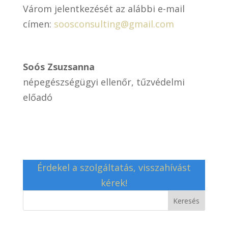
Várom jelentkezését az alábbi e-mail
címen:
soosconsulting@gmail.com
Soós Zsuzsanna
népegészségügyi ellenőr, tűzvédelmi
előadó
Érdekel a szolgáltatás, visszahívást
kérek!