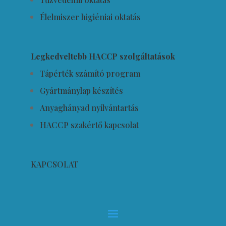
Élelmiszer higiéniai oktatás
Legkedveltebb HACCP szolgáltatások
Tápérték számító program
Gyártmánylap készítés
Anyaghányad nyilvántartás
HACCP szakértő kapcsolat
KAPCSOLAT