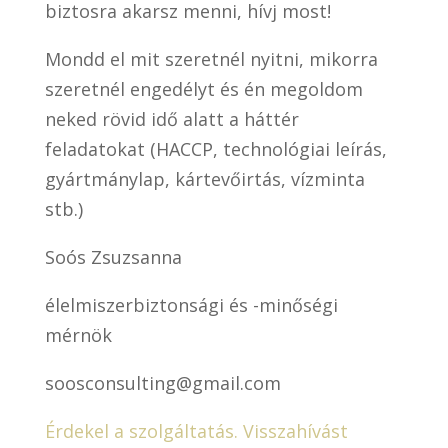
biztosra akarsz menni, hívj most!
Mondd el mit szeretnél nyitni, mikorra
szeretnél engedélyt és én megoldom
neked rövid idő alatt a háttér
feladatokat (HACCP, technológiai leírás,
gyártmánylap, kártevőirtás, vízminta
stb.)
Soós Zsuzsanna
élelmiszerbiztonsági és -minőségi
mérnök
soosconsulting@gmail.com
Érdekel a szolgáltatás. Visszahívást