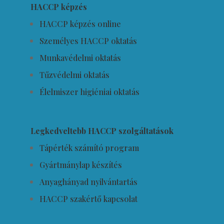
HACCP képzés
HACCP képzés online
Személyes HACCP oktatás
Munkavédelmi oktatás
Tűzvédelmi oktatás
Élelmiszer higiéniai oktatás
Legkedveltebb HACCP szolgáltatások
Tápérték számító program
Gyártmánylap készítés
Anyaghányad nyilvántartás
HACCP szakértő kapcsolat