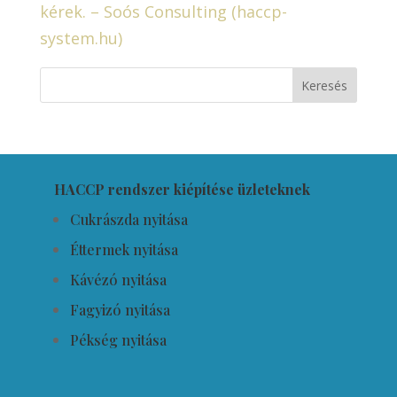
kérek. – Soós Consulting (haccp-
system.hu)
HACCP rendszer kiépítése üzleteknek
Cukrászda nyitása
Éttermek nyitása
Kávézó nyitása
Fagyizó nyitása
Pékség nyitása